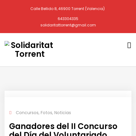
Calle Bellido 8, 46900 Torrent (Valencia)
643304335
solidaritattorrent@gmail.com
Concursos
,
Fotos
,
Noticias
Ganadores del II Concurso
del Día del Voluntariado