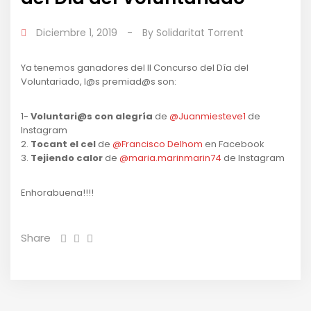
Diciembre 1, 2019
-
By
Solidaritat Torrent
Ya tenemos ganadores del II Concurso del Día del
Voluntariado, l@s premiad@s son:
1-
Voluntari@s con alegría
de
@Juanmiesteve1
de
Instagram
2.
Tocant el cel
de
@Francisco Delhom
en Facebook
3.
Tejiendo calor
de
@maria.marinmarin74
de Instagram
Enhorabuena!!!!
Share