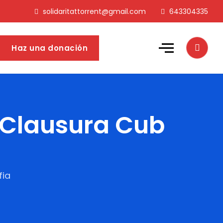
solidaritattorrent@gmail.com
643304335
Haz una donación
– Clausura Cub
fia