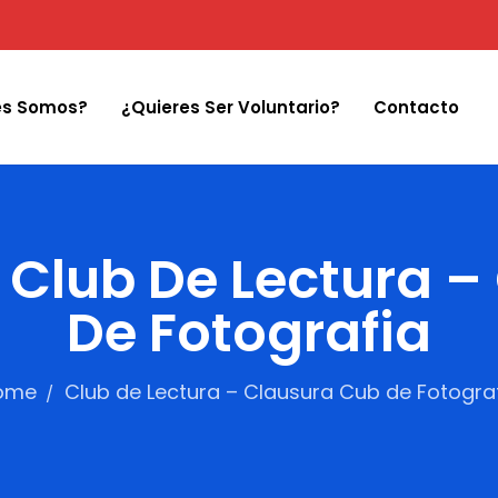
es Somos?
¿Quieres Ser Voluntario?
Contacto
 Club De Lectura 
De Fotografia
ome
Club de Lectura – Clausura Cub de Fotogra